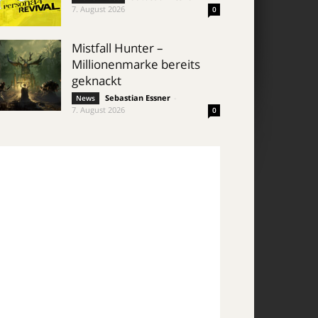
7. August 2026
0
Mistfall Hunter –
Millionenmarke bereits
geknackt
Sebastian Essner
-
News
7. August 2026
0