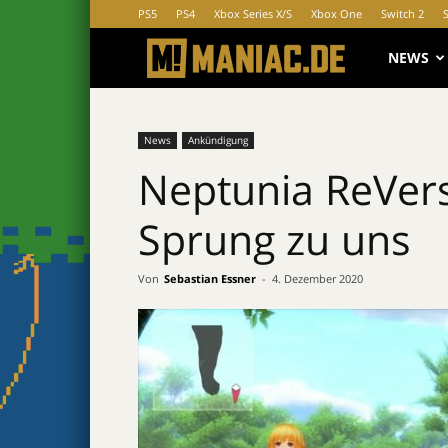
PS5
PS4
Xbox Series X/S
Xbox One
Switch 2
MANIAC.d
NEWS
News
Ankündigung
Neptunia ReVers
Sprung zu uns
Von
Sebastian Essner
-
4. Dezember 2020