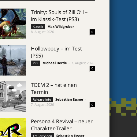
Trinity: Souls of Zill O’ll –
im Klassik-Test (PS3)
Max Wildgruber
-
Klassik
8. August 2026
0
Hollowbody – im Test
(PS5)
Michael Herde
-
7. August 2026
PS5
0
TOEM 2 – hat einen
Termin
Sebastian Essner
-
Release-Info
7. August 2026
0
Persona 4 Revival – neuer
Charakter-Trailer
Sebastian Essner
-
Trailer/Video