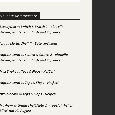
Neueste Kommentare
ScoobyDoo
Switch & Switch 2 – aktuelle
zu
Verkaufszahlen von Hard- und Software
joia
Mortal Shell II – Beta verfügbar
zu
captain carot
Switch & Switch 2 – aktuelle
zu
Verkaufszahlen von Hard- und Software
Max Snake
Tops & Flops – Heißer!
zu
captain carot
Tops & Flops – Heißer!
zu
zweiblooom
Tops & Flops – Heißer!
zu
Mayhem
Grand Theft Auto VI – “ausführlicher
zu
Blick” am 27. August