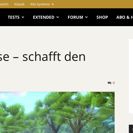
Switch
Klassik
Alle Systeme
e
TESTS
EXTENDED
FORUM
SHOP
ABO & 
e – schafft den
0