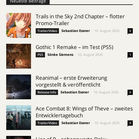
Neueste Beiträge
Trails in the Sky 2nd Chapter – flotter
Promo-Trailer
Sebastian Essner
-
10. August 2026
Trailer/Video
0
Gothic 1 Remake – im Test (PS5)
Sönke Siemens
-
10. August 2026
PS5
1
Reanimal – erste Erweiterung
vorgestellt & veröffentlicht
Sebastian Essner
-
10. August 2026
Release-Info
0
Ace Combat 8: Wings of Theve – zweites
Entwicklertagebuch
Sebastian Essner
-
10. August 2026
Trailer/Video
0