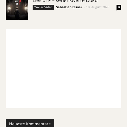
Lies of P – sehenswerte Doku
Sebastian Essner
-
10. August 2026
Trailer/Video
0
Neueste Kommentare