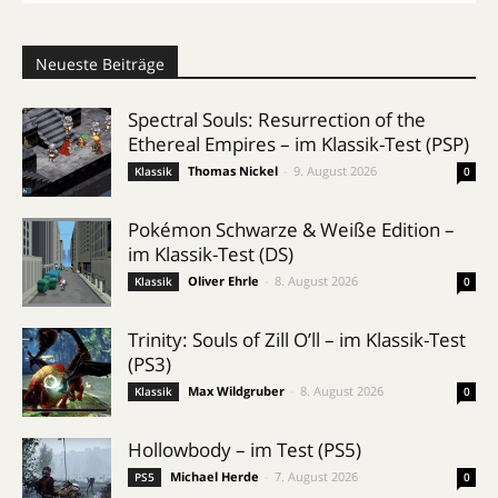
Neueste Beiträge
Spectral Souls: Resurrection of the
Ethereal Empires – im Klassik-Test (PSP)
Thomas Nickel
-
9. August 2026
Klassik
0
Pokémon Schwarze & Weiße Edition –
im Klassik-Test (DS)
Oliver Ehrle
-
8. August 2026
Klassik
0
Trinity: Souls of Zill O’ll – im Klassik-Test
(PS3)
Max Wildgruber
-
8. August 2026
Klassik
0
Hollowbody – im Test (PS5)
Michael Herde
-
7. August 2026
PS5
0