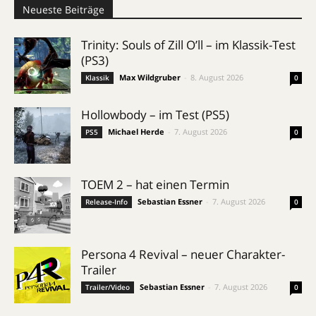
Neueste Beiträge
Trinity: Souls of Zill O’ll – im Klassik-Test
(PS3)
Max Wildgruber
-
8. August 2026
Klassik
0
Hollowbody – im Test (PS5)
Michael Herde
-
7. August 2026
PS5
0
TOEM 2 – hat einen Termin
Sebastian Essner
-
7. August 2026
Release-Info
0
Persona 4 Revival – neuer Charakter-
Trailer
Sebastian Essner
-
7. August 2026
Trailer/Video
0