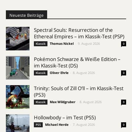
Neueste Beiträge
Spectral Souls: Resurrection of the
Ethereal Empires – im Klassik-Test (PSP)
Thomas Nickel
-
9. August 2026
Klassik
0
Pokémon Schwarze & Weiße Edition –
im Klassik-Test (DS)
Oliver Ehrle
-
8. August 2026
Klassik
0
Trinity: Souls of Zill O’ll – im Klassik-Test
(PS3)
Max Wildgruber
-
8. August 2026
Klassik
0
Hollowbody – im Test (PS5)
Michael Herde
-
7. August 2026
PS5
0