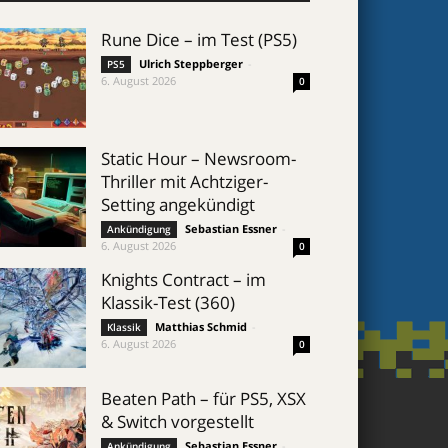
Rune Dice – im Test (PS5)
Ulrich Steppberger
-
PS5
6. August 2026
0
Static Hour – Newsroom-
Thriller mit Achtziger-
Setting angekündigt
Sebastian Essner
-
Ankündigung
6. August 2026
0
Knights Contract – im
Klassik-Test (360)
Matthias Schmid
-
Klassik
6. August 2026
0
Beaten Path – für PS5, XSX
& Switch vorgestellt
Sebastian Essner
-
Ankündigung