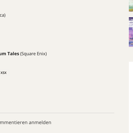
ca)
ium Tales
(Square Enix)
XSX
ommentieren anmelden