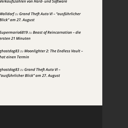
Verkaufszahlen von Hard- und Software
Walldorf
Grand Theft Auto VI – “ausführlicher
zu
Blick” am 27. August
Supermario6819
Beast of Reincarnation – die
zu
ersten 21 Minuten
ghostdog83
Moonlighter 2: The Endless Vault –
zu
hat einen Termin
ghostdog83
Grand Theft Auto VI –
zu
“ausführlicher Blick” am 27. August