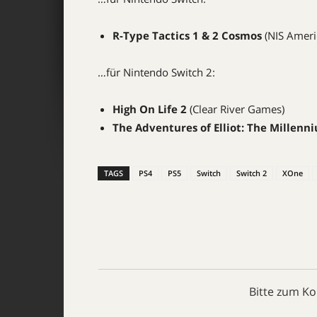
R-Type Tactics 1 & 2 Cosmos
(NIS Ameri
…für Nintendo Switch 2:
High On Life 2
(Clear River Games)
The Adventures of Elliot: The Millenn
TAGS
PS4
PS5
Switch
Switch 2
XOne
Bitte zum K