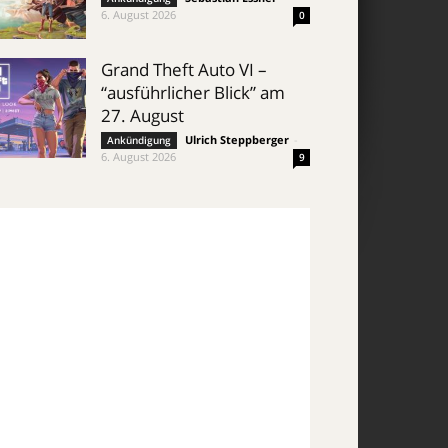
6. August 2026
0
Grand Theft Auto VI –
“ausführlicher Blick” am
27. August
Ulrich Steppberger
-
Ankündigung
6. August 2026
9