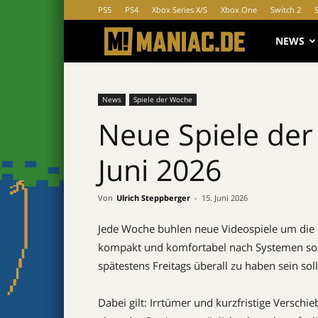
PS5
PS4
Xbox Series X/S
Xbox One
Switch 2
MANIAC.d
NEWS
News
Spiele der Woche
Neue Spiele der 
Juni 2026
Von
Ulrich Steppberger
-
15. Juni 2026
Jede Woche buhlen neue Videospiele um die G
kompakt und komfortabel nach Systemen sor
spätestens Freitags überall zu haben sein soll
Dabei gilt: Irrtümer und kurzfristige Versch