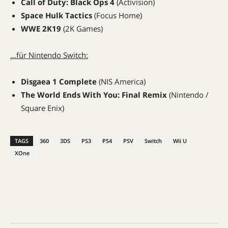
Call of Duty: Black Ops 4
(Activision)
Space Hulk Tactics
(Focus Home)
WWE 2K19
(2K Games)
…für Nintendo Switch:
Disgaea 1 Complete
(NIS America)
The World Ends With You: Final Remix
(Nintendo /
Square Enix)
TAGS
360
3DS
PS3
PS4
PSV
Switch
Wii U
XOne