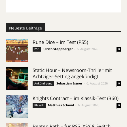
Neueste Beiträge
Rune Dice – im Test (PS5)
Ulrich Steppberger
-
6. August 2026
PS5
0
Static Hour – Newsroom-Thriller mit
Achtziger-Setting angekündigt
Sebastian Essner
-
6. August 2026
Ankündigung
0
Knights Contract – im Klassik-Test (360)
Matthias Schmid
-
6. August 2026
Klassik
0
Beaten Path – für PS5, XSX & Switch