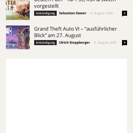
vorgestellt
Sebastian Essner
-
6. August 2026
Ankündigung
0
Grand Theft Auto VI – “ausführlicher
Blick” am 27. August
Ulrich Steppberger
-
6. August 2026
Ankündigung
9