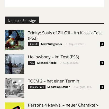
Neueste Beiträge
Trinity: Souls of Zill O’ll – im Klassik-Test
(PS3)
Max Wildgruber
-
8. August 2026
Klassik
0
Hollowbody – im Test (PS5)
Michael Herde
-
7. August 2026
PS5
0
TOEM 2 – hat einen Termin
Sebastian Essner
-
7. August 2026
Release-Info
0
Persona 4 Revival – neuer Charakter-