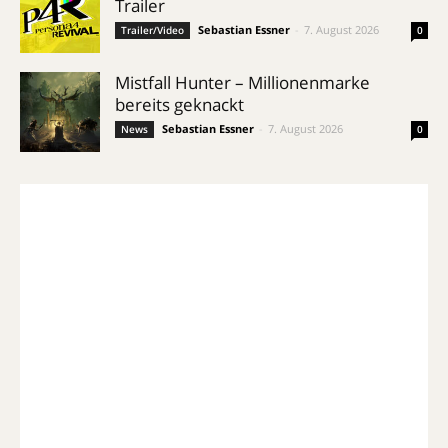
Trailer
Sebastian Essner
-
7. August 2026
Trailer/Video
0
Mistfall Hunter – Millionenmarke
bereits geknackt
Sebastian Essner
-
7. August 2026
News
0