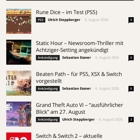
Rune Dice – im Test (PS5)
Ulrich Steppberger
-
6. August 2026
PS5
0
Static Hour – Newsroom-Thriller mit
Achtziger-Setting angekündigt
Sebastian Essner
-
6. August 2026
Ankündigung
0
Beaten Path – für PS5, XSX & Switch
vorgestellt
Sebastian Essner
-
6. August 2026
Ankündigung
0
Grand Theft Auto VI – “ausführlicher
Blick” am 27. August
Ulrich Steppberger
-
6. August 2026
Ankündigung
3
Switch & Switch 2 – aktuelle