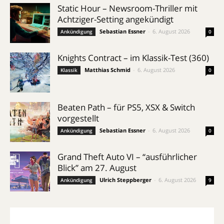
Static Hour – Newsroom-Thriller mit
Achtziger-Setting angekündigt
Sebastian Essner
-
6. August 2026
Ankündigung
0
Knights Contract – im Klassik-Test (360)
Matthias Schmid
-
6. August 2026
Klassik
0
Beaten Path – für PS5, XSX & Switch
vorgestellt
Sebastian Essner
-
6. August 2026
Ankündigung
0
Grand Theft Auto VI – “ausführlicher
Blick” am 27. August
Ulrich Steppberger
-
6. August 2026
Ankündigung
9