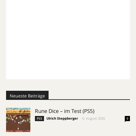
Neueste Beiträge
Rune Dice – im Test (PS5)
Ulrich Steppberger
-
6. August 2026
PS5
0