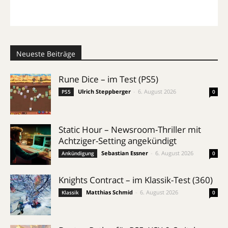
Neueste Beiträge
Rune Dice – im Test (PS5)
Ulrich Steppberger
-
6. August 2026
PS5
0
Static Hour – Newsroom-Thriller mit
Achtziger-Setting angekündigt
Sebastian Essner
-
6. August 2026
Ankündigung
0
Knights Contract – im Klassik-Test (360)
Matthias Schmid
-
6. August 2026
Klassik
0