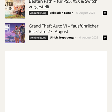
Beaten Path – für PS5, XSX & Switch
vorgestellt
Sebastian Essner
-
6. August 2026
Ankündigung
0
Grand Theft Auto VI – “ausführlicher
Blick” am 27. August
Ulrich Steppberger
-
6. August 2026
Ankündigung
9