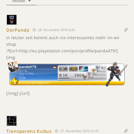
neuste
DerPanda
28. November 2010 9:24
in letzter zeit kommt auch nix interessantes mehr im wii
shop
:P[url=http://eu.playstation.com/psn/profile/panda479/]
[img
[/img] [/url]
Transparenz Kubus
27. November 2010 21:47