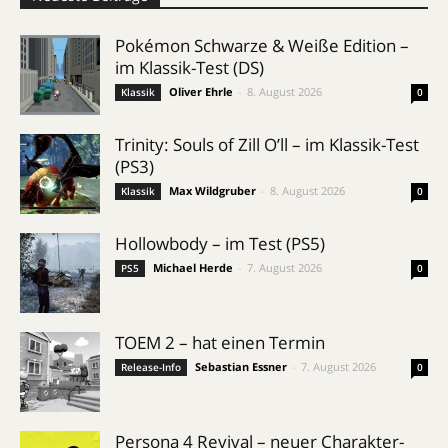
Pokémon Schwarze & Weiße Edition –
im Klassik-Test (DS)
Oliver Ehrle
-
8. August 2026
Klassik
0
Trinity: Souls of Zill O’ll – im Klassik-Test
(PS3)
Max Wildgruber
-
8. August 2026
Klassik
0
Hollowbody – im Test (PS5)
Michael Herde
-
7. August 2026
PS5
0
TOEM 2 – hat einen Termin
Sebastian Essner
-
7. August 2026
Release-Info
0
Persona 4 Revival – neuer Charakter-