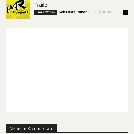
Trailer
Sebastian Essner
-
7. August 2026
Trailer/Video
0
Neueste Kommentare