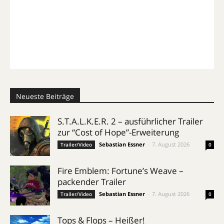
Neueste Beiträge
S.T.A.L.K.E.R. 2 – ausführlicher Trailer
zur “Cost of Hope”-Erweiterung
Sebastian Essner
-
7. August 2026
Trailer/Video
0
Fire Emblem: Fortune’s Weave –
packender Trailer
Sebastian Essner
-
7. August 2026
Trailer/Video
0
Tops & Flops – Heißer!