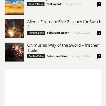
TopFlopBot
-
7. August 2026
Tops & Flops
0
Aliens: Fireteam Elite 2 – auch für Switch
2
Sebastian Essner
-
7. August 2026
Ankündigung
0
Onimusha: Way of the Sword – frischer
Trailer
Sebastian Essner
-
7. August 2026
Trailer/Video
0