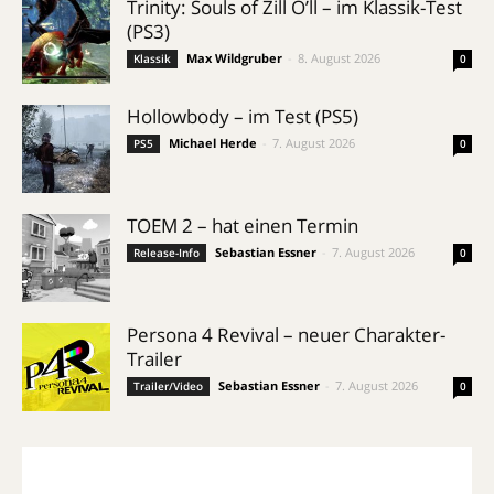
Trinity: Souls of Zill O’ll – im Klassik-Test
(PS3)
Max Wildgruber
-
8. August 2026
Klassik
0
Hollowbody – im Test (PS5)
Michael Herde
-
7. August 2026
PS5
0
TOEM 2 – hat einen Termin
Sebastian Essner
-
7. August 2026
Release-Info
0
Persona 4 Revival – neuer Charakter-
Trailer
Sebastian Essner
-
7. August 2026
Trailer/Video
0