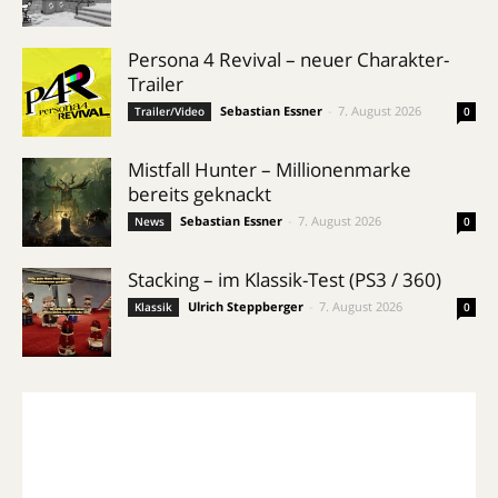
Persona 4 Revival – neuer Charakter-
Trailer
Sebastian Essner
-
7. August 2026
Trailer/Video
0
Mistfall Hunter – Millionenmarke
bereits geknackt
Sebastian Essner
-
7. August 2026
News
0
Stacking – im Klassik-Test (PS3 / 360)
Ulrich Steppberger
-
7. August 2026
Klassik
0