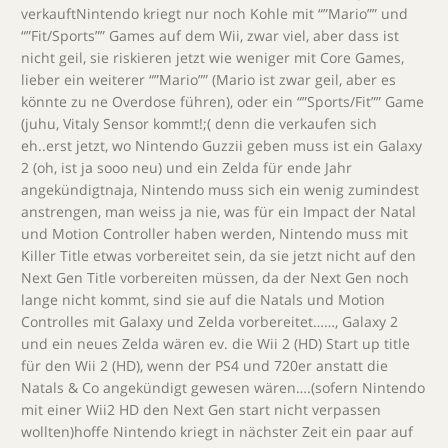
verkauftNintendo kriegt nur noch Kohle mit “”Mario”” und
“”Fit/Sports”” Games auf dem Wii, zwar viel, aber dass ist
nicht geil, sie riskieren jetzt wie weniger mit Core Games,
lieber ein weiterer “”Mario”” (Mario ist zwar geil, aber es
könnte zu ne Overdose führen), oder ein “”Sports/Fit”” Game
(juhu, Vitaly Sensor kommt!;( denn die verkaufen sich
eh..erst jetzt, wo Nintendo Guzzii geben muss ist ein Galaxy
2 (oh, ist ja sooo neu) und ein Zelda für ende Jahr
angekündigtnaja, Nintendo muss sich ein wenig zumindest
anstrengen, man weiss ja nie, was für ein Impact der Natal
und Motion Controller haben werden, Nintendo muss mit
Killer Title etwas vorbereitet sein, da sie jetzt nicht auf den
Next Gen Title vorbereiten müssen, da der Next Gen noch
lange nicht kommt, sind sie auf die Natals und Motion
Controlles mit Galaxy und Zelda vorbereitet……, Galaxy 2
und ein neues Zelda wären ev. die Wii 2 (HD) Start up title
für den Wii 2 (HD), wenn der PS4 und 720er anstatt die
Natals & Co angekündigt gewesen wären….(sofern Nintendo
mit einer Wii2 HD den Next Gen start nicht verpassen
wollten)hoffe Nintendo kriegt in nächster Zeit ein paar auf