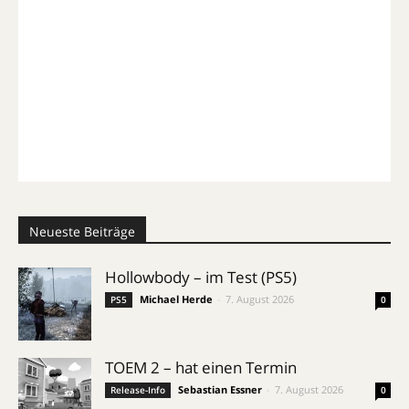
Neueste Beiträge
Hollowbody – im Test (PS5)
Michael Herde
-
7. August 2026
PS5
0
TOEM 2 – hat einen Termin
Sebastian Essner
-
7. August 2026
Release-Info
0