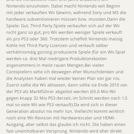
Nintendo einzuholen. Dabei macht Nintendo seit Beginn
mit jeder verkauften Wii Gewinn, während Sony und MS die
hardware subventionieren müssen bzw. mussten.Dann die
Spiele: Gut, Third Party Spiele verkaufen sich auf der Wii
nicht ganz so gut, pro Wii werden weniger Spiele verkauft
als pro PS3 oder 360. Trotzdem scheffelt Nintendo massig
Kohle mit Third Party Lizenzen und verkauft selber
verhältnismäig günstig produzierte Spiele (für ein Wii-Spiel
werden ca. drei Mal niedrigere Produktionskosten
angenommen) in meist rauen Mengen.Bei vielen
Corespielern sehe ich deswegen eher Wunschdenken und
die Analysten haben mal wieder keinen Plan von gar nix.
Zuerst sollte die Wii abloosen, dann sollte sie Ende 2010 von
der PS3 als Marktführer abgelöst werden (65.6 Mio Wii
gegen knapp 32 Mio PS3 derzeit, im Schnitt werden noch 1,5
mal so viele Wii wie PS3 verkauft).Da wird sich in dieser
Generation absolut nix mehr tun. Vielleicht kommt wirklich
noch eine Wii-Revision mit Hardwarescaler und HDMI-
Ausgang, aber selbst das glaube ich nicht. Die haben einen
fast uneinholbaren Vorsprung. Nintendo wird eher direkt