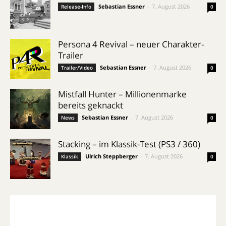
Sebastian Essner
-
7. August 2026
Release-Info
0
Persona 4 Revival – neuer Charakter-
Trailer
Sebastian Essner
-
7. August 2026
Trailer/Video
0
Mistfall Hunter – Millionenmarke
bereits geknackt
Sebastian Essner
-
7. August 2026
News
0
Stacking – im Klassik-Test (PS3 / 360)
Ulrich Steppberger
-
7. August 2026
Klassik
0