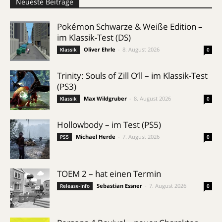
Neueste Beiträge
Pokémon Schwarze & Weiße Edition –
im Klassik-Test (DS)
Oliver Ehrle
-
8. August 2026
Klassik
0
Trinity: Souls of Zill O’ll – im Klassik-Test
(PS3)
Max Wildgruber
-
8. August 2026
Klassik
0
Hollowbody – im Test (PS5)
Michael Herde
-
7. August 2026
PS5
0
TOEM 2 – hat einen Termin
Sebastian Essner
-
7. August 2026
Release-Info
0