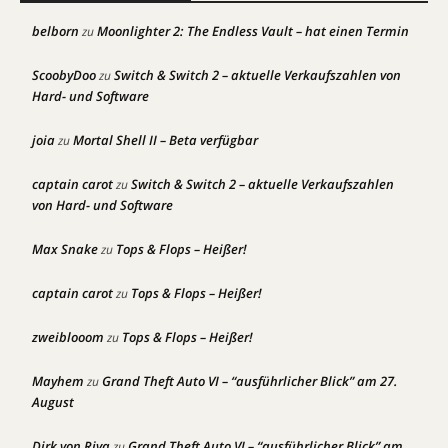
belborn
Moonlighter 2: The Endless Vault – hat einen Termin
zu
ScoobyDoo
Switch & Switch 2 – aktuelle Verkaufszahlen von
zu
Hard- und Software
joia
Mortal Shell II – Beta verfügbar
zu
captain carot
Switch & Switch 2 – aktuelle Verkaufszahlen
zu
von Hard- und Software
Max Snake
Tops & Flops – Heißer!
zu
captain carot
Tops & Flops – Heißer!
zu
zweiblooom
Tops & Flops – Heißer!
zu
Mayhem
Grand Theft Auto VI – “ausführlicher Blick” am 27.
zu
August
Dirk von Riva
Grand Theft Auto VI – “ausführlicher Blick” am
zu