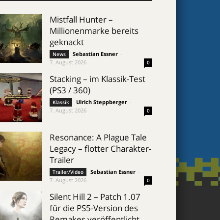
Mistfall Hunter –
Millionenmarke bereits
geknackt
Sebastian Essner
-
News
7. August 2026
0
Stacking – im Klassik-Test
(PS3 / 360)
Ulrich Steppberger
-
Klassik
7. August 2026
0
Resonance: A Plague Tale
Legacy – flotter Charakter-
Trailer
Sebastian Essner
-
Trailer/Video
7. August 2026
0
Silent Hill 2 – Patch 1.07
für die PS5-Version des
Remakes veröffentlicht