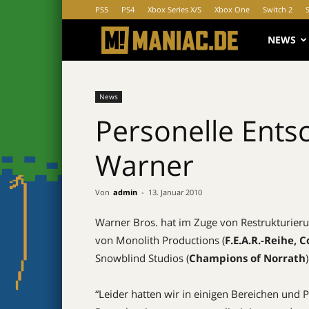
PS5
PS4
Xbox Series X/S
Xbox One
Switch 2
MANIAC.d
NEWS
News
Personelle Ents
Warner
Von
admin
-
13. Januar 2010
Warner Bros. hat im Zuge von Restrukturier
von Monolith Productions (
F.E.A.R.-Reihe,
Snowblind Studios (
Champions of Norrath
“Leider hatten wir in einigen Bereichen und 