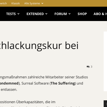
Switch
Klassik
Alle Systeme
e
TESTS
EXTENDED
FORUM
SHOP
ABO & 
chlackungskur bei
3
ungsmaßnahmen zahlreiche Mitarbeiter seiner Studios
 Condemned
), Surreal Software (
The Suffering
) und
) entlassen.
Positionen Überkapazitäten, die im