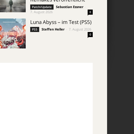
Sebastian Essner
-
Patch/Update
7. August 2026
0
Luna Abyss – im Test (PS5)
Steffen Heller
-
7. August 2026
PS5
0