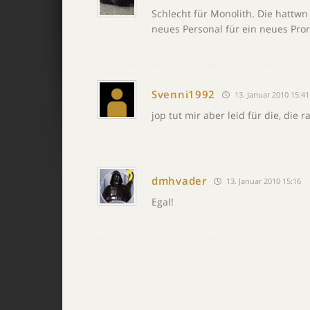
Schlecht für Monolith. Die hattwn
neues Personal für ein neues Pror
Svenni1992
13. Januar 2010 15:41
jop tut mir aber leid für die, die 
dmhvader
13. Januar 2010 15:16
Egal!