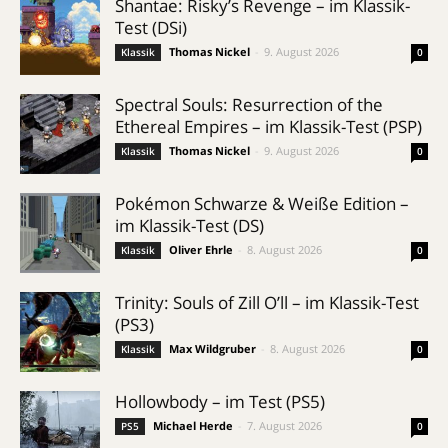
Shantae: Risky’s Revenge – im Klassik-
Test (DSi)
Thomas Nickel
-
9. August 2026
Klassik
0
Spectral Souls: Resurrection of the
Ethereal Empires – im Klassik-Test (PSP)
Thomas Nickel
-
9. August 2026
Klassik
0
Pokémon Schwarze & Weiße Edition –
im Klassik-Test (DS)
Oliver Ehrle
-
8. August 2026
Klassik
0
Trinity: Souls of Zill O’ll – im Klassik-Test
(PS3)
Max Wildgruber
-
8. August 2026
Klassik
0
Hollowbody – im Test (PS5)
Michael Herde
-
7. August 2026
PS5
0