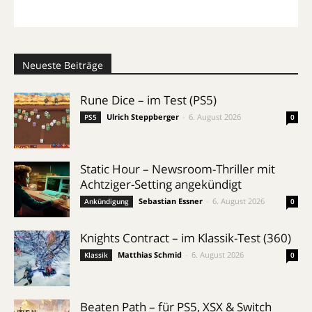
Neueste Beiträge
Rune Dice – im Test (PS5)
Ulrich Steppberger
-
6. August 2026
PS5
0
Static Hour – Newsroom-Thriller mit
Achtziger-Setting angekündigt
Sebastian Essner
-
6. August 2026
Ankündigung
0
Knights Contract – im Klassik-Test (360)
Matthias Schmid
-
6. August 2026
Klassik
0
Beaten Path – für PS5, XSX & Switch