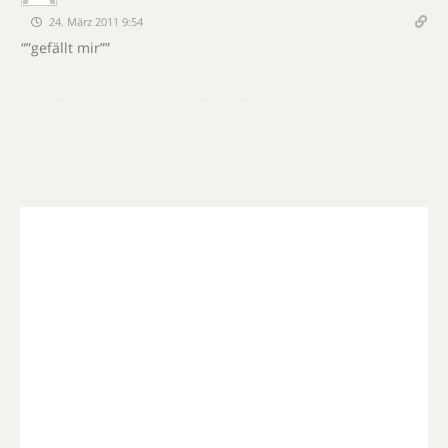
24. März 2011 9:54
“”gefällt mir””