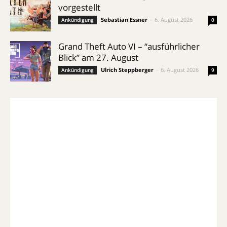
vorgestellt
Sebastian Essner
-
6. August 2026
Ankündigung
0
Grand Theft Auto VI – “ausführlicher
Blick” am 27. August
Ulrich Steppberger
-
6. August 2026
Ankündigung
9