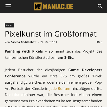
News
Pixelkunst im Großformat
Von
Sascha Göddenhoff
-
24. März 2011
6
Painting with Pixels
– so nennt sich das Projekt des
kalifornischen Künstlerstudios
I am 8-Bit
.
Jedem Besucher der diesjährigen
Game Developers
Conference
wurde ein circa 5×5 cm großes “Pixel”
ausgehändigt, welches er oder sie dann einem großen Pop-
Art-Portrait der Künstlerin
Jade Buffum
hinzufügen durfte.
Die Idee dahinter war, die Besucher indirekt an einem
gemeinsamen Projekt arbeiten zu lassen. Insgesamt fanden