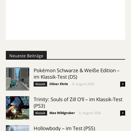
Neueste Beiträge
Pokémon Schwarze & Weiße Edition –
im Klassik-Test (DS)
Oliver Ehrle
-
8. August 2026
Klassik
0
Trinity: Souls of Zill O’ll – im Klassik-Test
(PS3)
Max Wildgruber
-
8. August 2026
Klassik
0
Hollowbody – im Test (PS5)