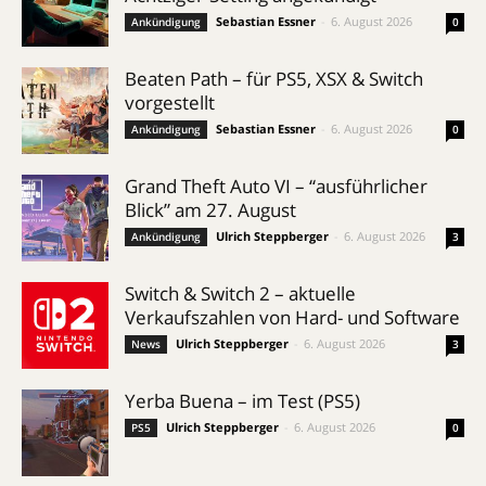
Sebastian Essner
-
6. August 2026
Ankündigung
0
Beaten Path – für PS5, XSX & Switch
vorgestellt
Sebastian Essner
-
6. August 2026
Ankündigung
0
Grand Theft Auto VI – “ausführlicher
Blick” am 27. August
Ulrich Steppberger
-
6. August 2026
Ankündigung
3
Switch & Switch 2 – aktuelle
Verkaufszahlen von Hard- und Software
Ulrich Steppberger
-
6. August 2026
News
3
Yerba Buena – im Test (PS5)
Ulrich Steppberger
-
6. August 2026
PS5
0