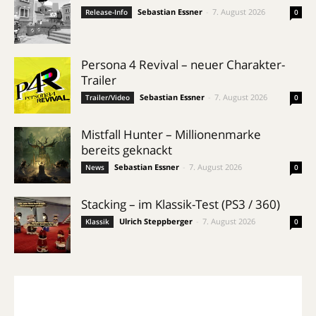
Sebastian Essner
-
7. August 2026
Release-Info
0
Persona 4 Revival – neuer Charakter-
Trailer
Sebastian Essner
-
7. August 2026
Trailer/Video
0
Mistfall Hunter – Millionenmarke
bereits geknackt
Sebastian Essner
-
7. August 2026
News
0
Stacking – im Klassik-Test (PS3 / 360)
Ulrich Steppberger
-
7. August 2026
Klassik
0