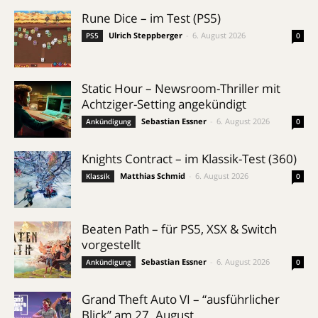
Rune Dice – im Test (PS5)
Ulrich Steppberger
-
6. August 2026
PS5
0
Static Hour – Newsroom-Thriller mit
Achtziger-Setting angekündigt
Sebastian Essner
-
6. August 2026
Ankündigung
0
Knights Contract – im Klassik-Test (360)
Matthias Schmid
-
6. August 2026
Klassik
0
Beaten Path – für PS5, XSX & Switch
vorgestellt
Sebastian Essner
-
6. August 2026
Ankündigung
0
Grand Theft Auto VI – “ausführlicher
Blick” am 27. August