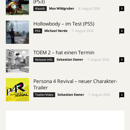
(PS3)
Max Wildgruber
-
8. August 2026
Klassik
0
Hollowbody – im Test (PS5)
Michael Herde
-
7. August 2026
PS5
0
TOEM 2 – hat einen Termin
Sebastian Essner
-
7. August 2026
Release-Info
0
Persona 4 Revival – neuer Charakter-
Trailer
Sebastian Essner
-
7. August 2026
Trailer/Video
0