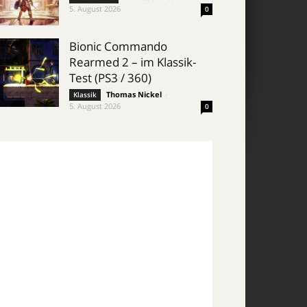
5. August 2026
0
Bionic Commando
Rearmed 2 – im Klassik-
Test (PS3 / 360)
Thomas Nickel
-
Klassik
5. August 2026
0