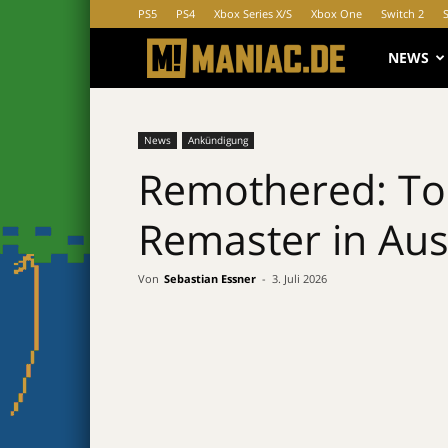
PS5
PS4
Xbox Series X/S
Xbox One
Switch 2
MANIAC.d
NEWS
News
Ankündigung
Remothered: To
Remaster in Aus
Von
Sebastian Essner
-
3. Juli 2026