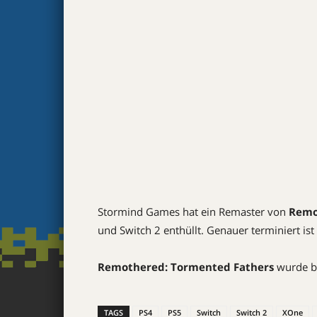
Stormind Games hat ein Remaster von
Remo
und Switch 2 enthüllt. Genauer terminiert ist
Remothered: Tormented Fathers
wurde be
TAGS
PS4
PS5
Switch
Switch 2
XOne