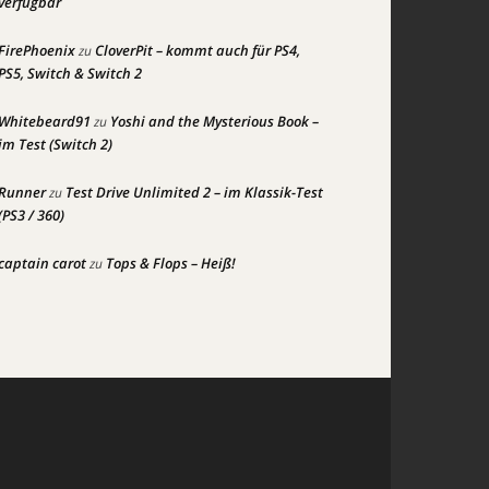
verfügbar
FirePhoenix
CloverPit – kommt auch für PS4,
zu
PS5, Switch & Switch 2
Whitebeard91
Yoshi and the Mysterious Book –
zu
im Test (Switch 2)
Runner
Test Drive Unlimited 2 – im Klassik-Test
zu
(PS3 / 360)
captain carot
Tops & Flops – Heiß!
zu