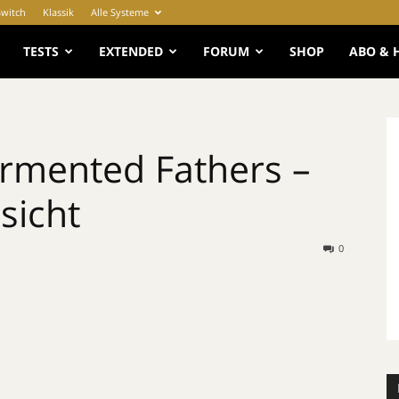
Switch
Klassik
Alle Systeme
e
TESTS
EXTENDED
FORUM
SHOP
ABO & 
rmented Fathers –
sicht
0