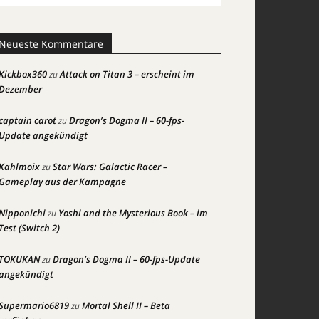
Neueste Kommentare
Kickbox360
Attack on Titan 3 – erscheint im
zu
Dezember
captain carot
Dragon’s Dogma II – 60-fps-
zu
Update angekündigt
Kahlmoix
Star Wars: Galactic Racer –
zu
Gameplay aus der Kampagne
Nipponichi
Yoshi and the Mysterious Book – im
zu
Test (Switch 2)
TOKUKAN
Dragon’s Dogma II – 60-fps-Update
zu
angekündigt
Supermario6819
Mortal Shell II – Beta
zu