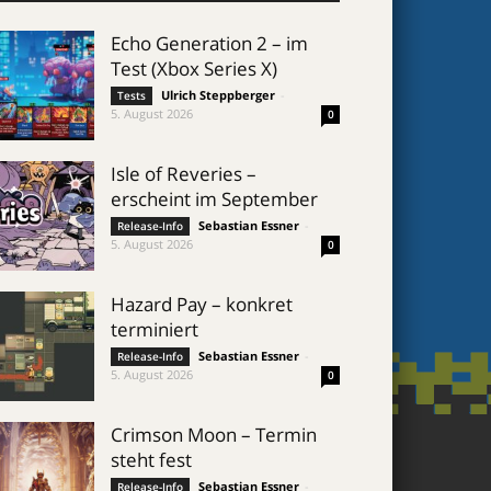
Echo Generation 2 – im
Test (Xbox Series X)
Ulrich Steppberger
-
Tests
5. August 2026
0
Isle of Reveries –
erscheint im September
Sebastian Essner
-
Release-Info
5. August 2026
0
Hazard Pay – konkret
terminiert
Sebastian Essner
-
Release-Info
5. August 2026
0
Crimson Moon – Termin
steht fest
Sebastian Essner
-
Release-Info