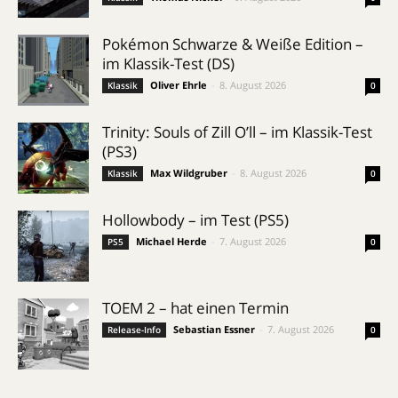
Pokémon Schwarze & Weiße Edition –
im Klassik-Test (DS)
Oliver Ehrle
-
8. August 2026
Klassik
0
Trinity: Souls of Zill O’ll – im Klassik-Test
(PS3)
Max Wildgruber
-
8. August 2026
Klassik
0
Hollowbody – im Test (PS5)
Michael Herde
-
7. August 2026
PS5
0
TOEM 2 – hat einen Termin
Sebastian Essner
-
7. August 2026
Release-Info
0