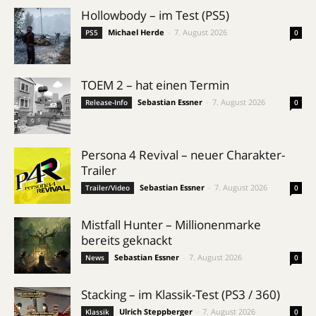
Hollowbody – im Test (PS5)
Michael Herde
-
7. August 2026
PS5
0
TOEM 2 – hat einen Termin
Sebastian Essner
-
7. August 2026
Release-Info
0
Persona 4 Revival – neuer Charakter-
Trailer
Sebastian Essner
-
7. August 2026
Trailer/Video
0
Mistfall Hunter – Millionenmarke
bereits geknackt
Sebastian Essner
-
7. August 2026
News
0
Stacking – im Klassik-Test (PS3 / 360)
Ulrich Steppberger
-
7. August 2026
Klassik
0