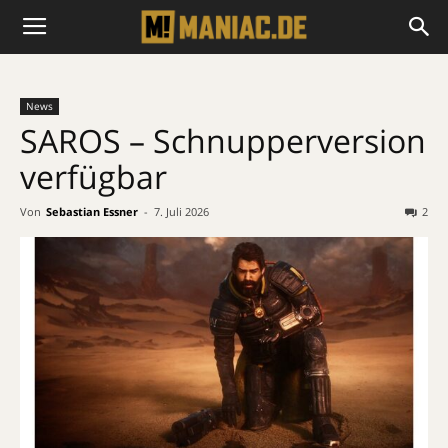
News
SAROS – Schnupperversion
verfügbar
Von
Sebastian Essner
-
7. Juli 2026
2