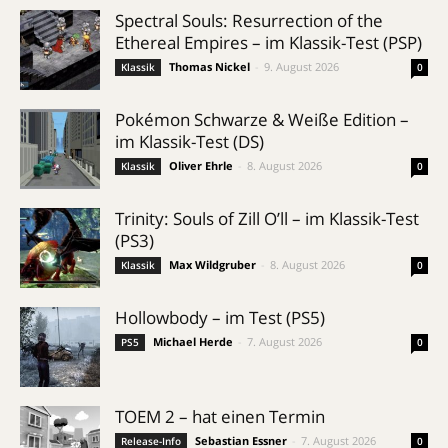
Spectral Souls: Resurrection of the
Ethereal Empires – im Klassik-Test (PSP)
Thomas Nickel
-
9. August 2026
Klassik
0
Pokémon Schwarze & Weiße Edition –
im Klassik-Test (DS)
Oliver Ehrle
-
8. August 2026
Klassik
0
Trinity: Souls of Zill O’ll – im Klassik-Test
(PS3)
Max Wildgruber
-
8. August 2026
Klassik
0
Hollowbody – im Test (PS5)
Michael Herde
-
7. August 2026
PS5
0
TOEM 2 – hat einen Termin
Sebastian Essner
-
7. August 2026
Release-Info
0