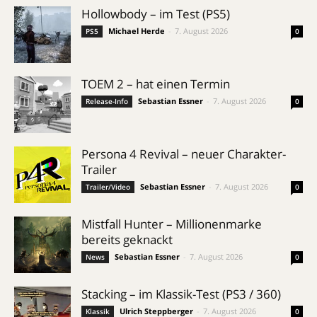
Hollowbody – im Test (PS5)
Michael Herde
-
7. August 2026
PS5
0
TOEM 2 – hat einen Termin
Sebastian Essner
-
7. August 2026
Release-Info
0
Persona 4 Revival – neuer Charakter-
Trailer
Sebastian Essner
-
7. August 2026
Trailer/Video
0
Mistfall Hunter – Millionenmarke
bereits geknackt
Sebastian Essner
-
7. August 2026
News
0
Stacking – im Klassik-Test (PS3 / 360)
Ulrich Steppberger
-
7. August 2026
Klassik
0