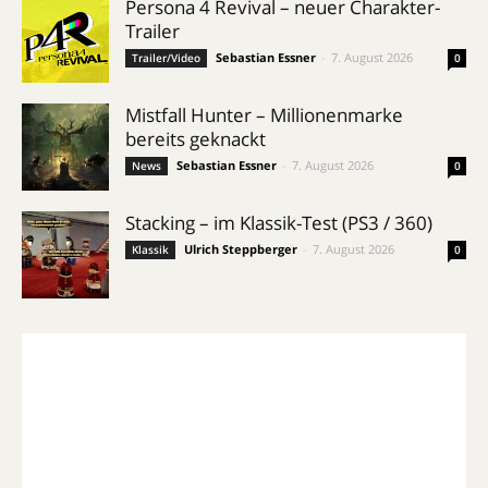
Persona 4 Revival – neuer Charakter-
Trailer
Sebastian Essner
-
7. August 2026
Trailer/Video
0
Mistfall Hunter – Millionenmarke
bereits geknackt
Sebastian Essner
-
7. August 2026
News
0
Stacking – im Klassik-Test (PS3 / 360)
Ulrich Steppberger
-
7. August 2026
Klassik
0