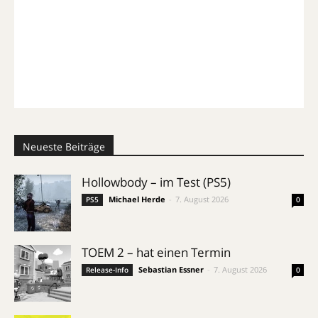
Neueste Beiträge
Hollowbody – im Test (PS5)
Michael Herde
-
7. August 2026
PS5
0
TOEM 2 – hat einen Termin
Sebastian Essner
-
7. August 2026
Release-Info
0