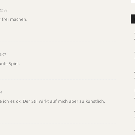
22:38
 frei machen.
6:07
aufs Spiel.
51
ch es ok. Der Stil wirkt auf mich aber zu künstlich,