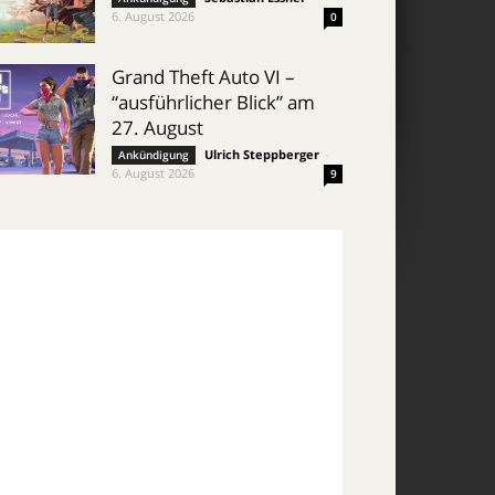
6. August 2026
0
Grand Theft Auto VI –
“ausführlicher Blick” am
27. August
Ulrich Steppberger
-
Ankündigung
6. August 2026
9