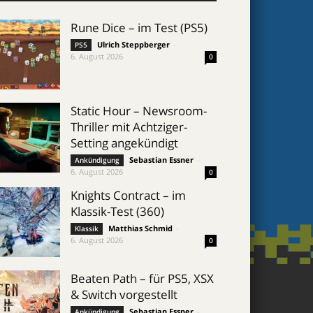
Rune Dice – im Test (PS5)
Ulrich Steppberger
-
PS5
6. August 2026
0
Static Hour – Newsroom-
Thriller mit Achtziger-
Setting angekündigt
Sebastian Essner
-
Ankündigung
6. August 2026
0
Knights Contract – im
Klassik-Test (360)
Matthias Schmid
-
Klassik
6. August 2026
0
Beaten Path – für PS5, XSX
& Switch vorgestellt
Sebastian Essner
-
Ankündigung