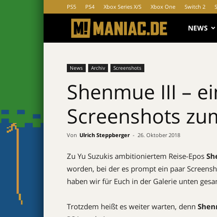
PS5
PS4
Xbox Series X/S
Xbox One
Switch 2
MANIAC.d
NEWS
News
Archiv
Screenshots
Shenmue III – e
Screenshots zu
Von
Ulrich Steppberger
-
26. Oktober 2018
Zu Yu Suzukis ambitioniertem Reise-Epos
Sh
worden, bei der es prompt ein paar Screensho
haben wir für Euch in der Galerie unten ges
Trotzdem heißt es weiter warten, denn
Shen