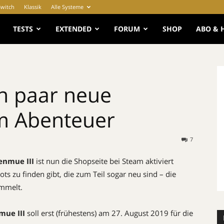
Switch
Klassik
Alle Systeme
e
TESTS
EXTENDED
FORUM
SHOP
ABO & 
in paar neue
m Abenteuer
7
enmue III
ist nun die Shopseite bei Steam aktiviert
ts zu finden gibt, die zum Teil sogar neu sind – die
ammelt.
mue III
soll erst (frühestens) am 27. August 2019 für die