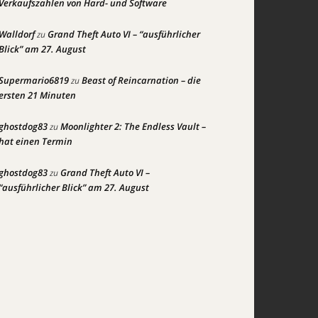
Verkaufszahlen von Hard- und Software
Walldorf
Grand Theft Auto VI – “ausführlicher
zu
Blick” am 27. August
Supermario6819
Beast of Reincarnation – die
zu
ersten 21 Minuten
ghostdog83
Moonlighter 2: The Endless Vault –
zu
hat einen Termin
ghostdog83
Grand Theft Auto VI –
zu
“ausführlicher Blick” am 27. August