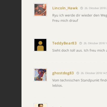
Lincoln_Hawk
26. Oktober 2018 
Ryu ich werde dir wieder den Weg
Freu mich drauf
TeddyBear83
26. Oktober 2018 1
Sieht doch toll aus. Ich freu mich 
ghostdog83
26. Oktober 2018 14:
Vom technischen Standpunkt finde i
leblos.