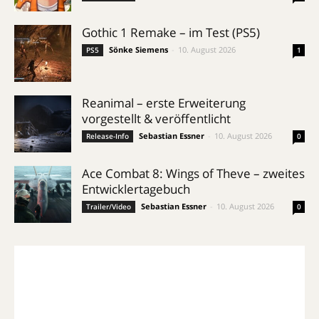
Gothic 1 Remake – im Test (PS5)
Sönke Siemens
-
10. August 2026
PS5
1
Reanimal – erste Erweiterung
vorgestellt & veröffentlicht
Sebastian Essner
-
10. August 2026
Release-Info
0
Ace Combat 8: Wings of Theve – zweites
Entwicklertagebuch
Sebastian Essner
-
10. August 2026
Trailer/Video
0