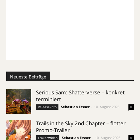
Neueste Beiträge
Serious Sam: Shatterverse – konkret
terminiert
Sebastian Essner
-
10. August 2026
Release-Info
0
Trails in the Sky 2nd Chapter – flotter
Promo-Trailer
Sebastian Essner
-
10. August 2026
Trailer/Video
0