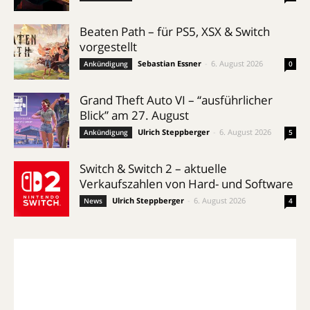
Beaten Path – für PS5, XSX & Switch
vorgestellt
Sebastian Essner
-
6. August 2026
Ankündigung
0
Grand Theft Auto VI – “ausführlicher
Blick” am 27. August
Ulrich Steppberger
-
6. August 2026
Ankündigung
5
Switch & Switch 2 – aktuelle
Verkaufszahlen von Hard- und Software
Ulrich Steppberger
-
6. August 2026
News
4