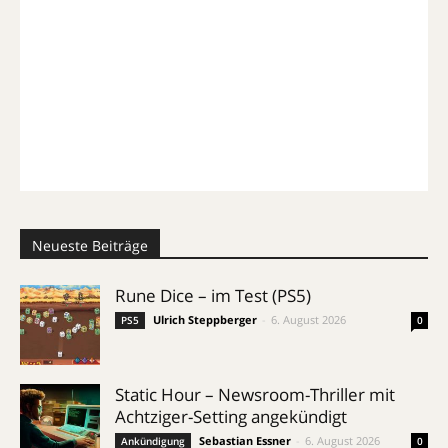
Neueste Beiträge
Rune Dice – im Test (PS5)
Ulrich Steppberger
-
6. August 2026
PS5
0
Static Hour – Newsroom-Thriller mit
Achtziger-Setting angekündigt
Sebastian Essner
-
6. August 2026
Ankündigung
0