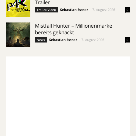
Trailer
Sebastian Essner
-
7. August 2026
Trailer/Video
0
Mistfall Hunter – Millionenmarke
bereits geknackt
Sebastian Essner
-
7. August 2026
News
0