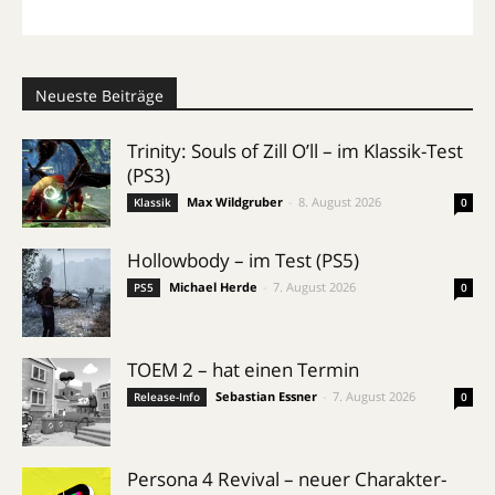
Neueste Beiträge
Trinity: Souls of Zill O’ll – im Klassik-Test
(PS3)
Max Wildgruber
-
8. August 2026
Klassik
0
Hollowbody – im Test (PS5)
Michael Herde
-
7. August 2026
PS5
0
TOEM 2 – hat einen Termin
Sebastian Essner
-
7. August 2026
Release-Info
0
Persona 4 Revival – neuer Charakter-