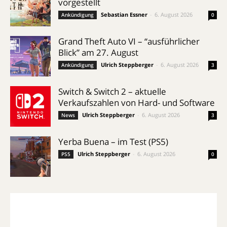
vorgestellt
Sebastian Essner
-
6. August 2026
Ankündigung
0
Grand Theft Auto VI – “ausführlicher
Blick” am 27. August
Ulrich Steppberger
-
6. August 2026
Ankündigung
3
Switch & Switch 2 – aktuelle
Verkaufszahlen von Hard- und Software
Ulrich Steppberger
-
6. August 2026
News
3
Yerba Buena – im Test (PS5)
Ulrich Steppberger
-
6. August 2026
PS5
0