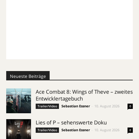
Neueste Beiträge
Ace Combat 8: Wings of Theve – zweites
Entwicklertagebuch
Sebastian Essner
-
10. August 2026
Trailer/Video
0
Lies of P – sehenswerte Doku
Sebastian Essner
-
10. August 2026
Trailer/Video
0