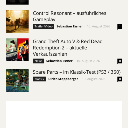
Control Resonant – ausführliches
Gameplay
Sebastian Essner
-
10. August 2026
Trailer/Video
1
Grand Theft Auto V & Red Dead
Redemption 2 – aktuelle
Verkaufszahlen
Sebastian Essner
-
10. August 2026
News
0
Spare Parts – im Klassik-Test (PS3 / 360)
Ulrich Steppberger
-
10. August 2026
Klassik
0