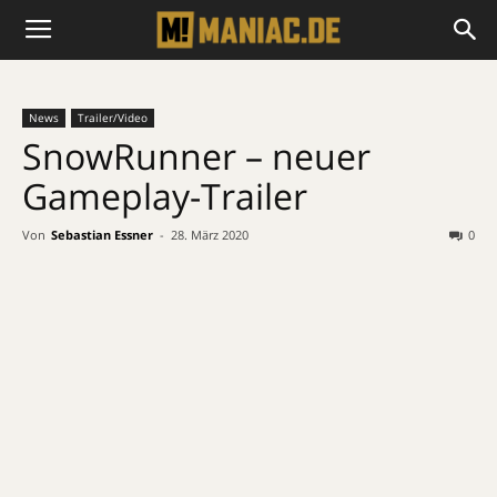
News
Trailer/Video
SnowRunner – neuer
Gameplay-Trailer
Von
Sebastian Essner
-
28. März 2020
0