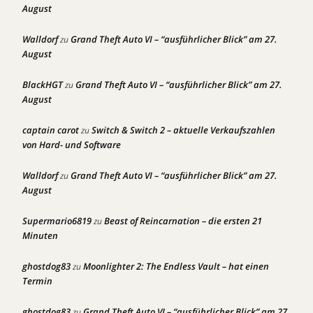
August
Walldorf
Grand Theft Auto VI – “ausführlicher Blick” am 27.
zu
August
BlackHGT
Grand Theft Auto VI – “ausführlicher Blick” am 27.
zu
August
captain carot
Switch & Switch 2 – aktuelle Verkaufszahlen
zu
von Hard- und Software
Walldorf
Grand Theft Auto VI – “ausführlicher Blick” am 27.
zu
August
Supermario6819
Beast of Reincarnation – die ersten 21
zu
Minuten
ghostdog83
Moonlighter 2: The Endless Vault – hat einen
zu
Termin
ghostdog83
Grand Theft Auto VI – “ausführlicher Blick” am 27.
zu