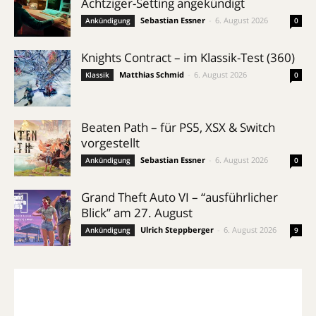
Achtziger-Setting angekündigt
Sebastian Essner
-
6. August 2026
Ankündigung
0
Knights Contract – im Klassik-Test (360)
Matthias Schmid
-
6. August 2026
Klassik
0
Beaten Path – für PS5, XSX & Switch
vorgestellt
Sebastian Essner
-
6. August 2026
Ankündigung
0
Grand Theft Auto VI – “ausführlicher
Blick” am 27. August
Ulrich Steppberger
-
6. August 2026
Ankündigung
9