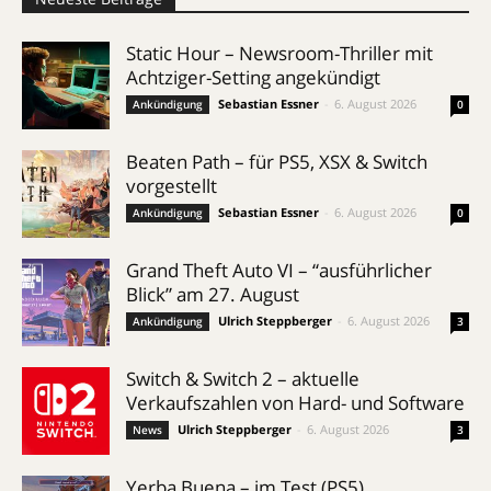
Static Hour – Newsroom-Thriller mit
Achtziger-Setting angekündigt
Sebastian Essner
-
6. August 2026
Ankündigung
0
Beaten Path – für PS5, XSX & Switch
vorgestellt
Sebastian Essner
-
6. August 2026
Ankündigung
0
Grand Theft Auto VI – “ausführlicher
Blick” am 27. August
Ulrich Steppberger
-
6. August 2026
Ankündigung
3
Switch & Switch 2 – aktuelle
Verkaufszahlen von Hard- und Software
Ulrich Steppberger
-
6. August 2026
News
3
Yerba Buena – im Test (PS5)