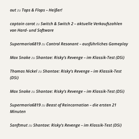
out
Tops & Flops – Heißer!
zu
captain carot
Switch & Switch 2 – aktuelle Verkaufszahlen
zu
von Hard- und Software
Supermario6819
Control Resonant – ausführliches Gameplay
zu
Max Snake
Shantae: Risky’s Revenge – im Klassik-Test (DSi)
zu
Thomas Nickel
Shantae: Risky’s Revenge – im Klassik-Test
zu
(DSi)
Max Snake
Shantae: Risky’s Revenge – im Klassik-Test (DSi)
zu
Supermario6819
Beast of Reincarnation – die ersten 21
zu
Minuten
Sanftmut
Shantae: Risky’s Revenge – im Klassik-Test (DSi)
zu