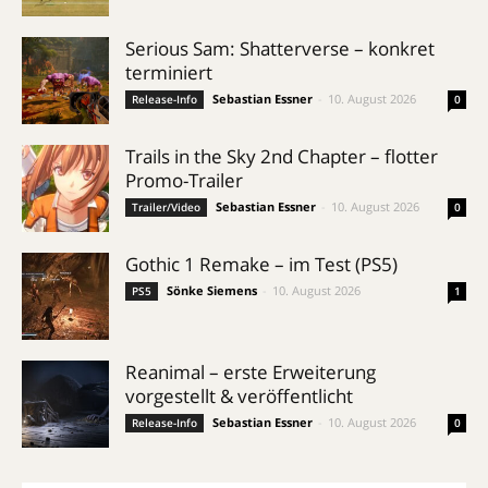
Serious Sam: Shatterverse – konkret
terminiert
Sebastian Essner
-
10. August 2026
Release-Info
0
Trails in the Sky 2nd Chapter – flotter
Promo-Trailer
Sebastian Essner
-
10. August 2026
Trailer/Video
0
Gothic 1 Remake – im Test (PS5)
Sönke Siemens
-
10. August 2026
PS5
1
Reanimal – erste Erweiterung
vorgestellt & veröffentlicht
Sebastian Essner
-
10. August 2026
Release-Info
0