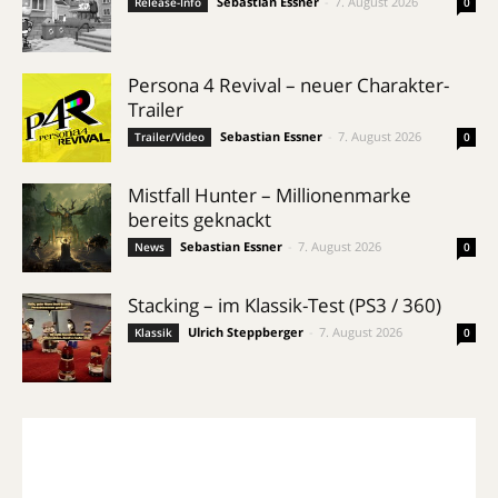
Sebastian Essner
-
7. August 2026
Release-Info
0
Persona 4 Revival – neuer Charakter-
Trailer
Sebastian Essner
-
7. August 2026
Trailer/Video
0
Mistfall Hunter – Millionenmarke
bereits geknackt
Sebastian Essner
-
7. August 2026
News
0
Stacking – im Klassik-Test (PS3 / 360)
Ulrich Steppberger
-
7. August 2026
Klassik
0