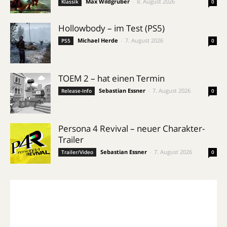
Max Wildgruber
-
8. August 2026
Klassik
0
Hollowbody – im Test (PS5)
Michael Herde
-
7. August 2026
PS5
0
TOEM 2 – hat einen Termin
Sebastian Essner
-
7. August 2026
Release-Info
0
Persona 4 Revival – neuer Charakter-
Trailer
Sebastian Essner
-
7. August 2026
Trailer/Video
0