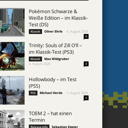
Pokémon Schwarze &
Weiße Edition – im Klassik-
Test (DS)
Oliver Ehrle
-
8. August 2026
Klassik
0
Trinity: Souls of Zill O’ll –
im Klassik-Test (PS3)
Max Wildgruber
-
Klassik
8. August 2026
0
Hollowbody – im Test
(PS5)
Michael Herde
-
7. August 2026
PS5
0
TOEM 2 – hat einen
Termin
Sebastian Essner
-
Release-Info