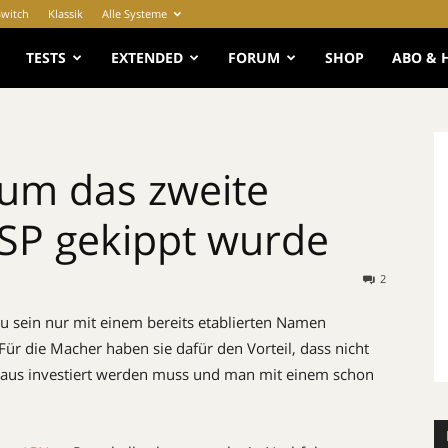
Switch
Klassik
Alle Systeme
e
TESTS
EXTENDED
FORUM
SHOP
ABO & 
um das zweite
PSP gekippt wurde
2
zu sein nur mit einem bereits etablierten Namen
ür die Macher haben sie dafür den Vorteil, dass nicht
t aus investiert werden muss und man mit einem schon