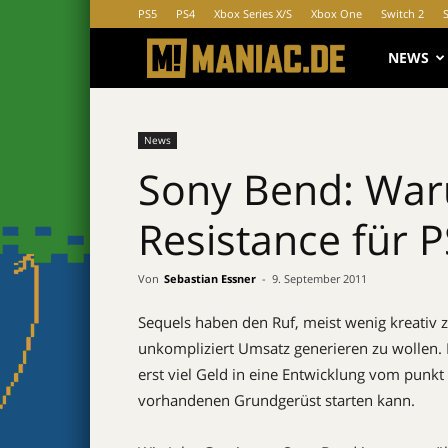
PS5
PS4
Xbox Series X/S
Xbox One
Switch 2
MANIAC.d
NEWS
News
Sony Bend: War
Resistance für 
Von
Sebastian Essner
-
9. September 2011
Sequels haben den Ruf, meist wenig kreativ 
unkompliziert Umsatz generieren zu wollen. F
erst viel Geld in eine Entwicklung vom punk
vorhandenen Grundgerüst starten kann.