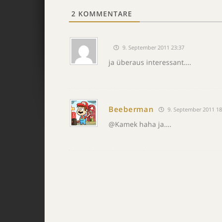
2
KOMMENTARE
9. September 2011 23:37
ja überaus interessant….
Beeberman
9. September 2011 18
@Kamek haha ja….