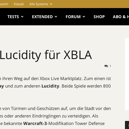
Switch
Klassik
Alle Systeme
e
TESTS
EXTENDED
FORUM
SHOP
ABO & 
Lucidity für XBLA
1
n ihren Weg auf den Xbox Live Marktplatz. Zum einen ist
ay
und zum anderen
Lucidity
. Beide Spiele werden 800
e von Türmen und Geschützen auf, um die Stadt vor den
 oder anderen Eindringlingen zu verteidigen. Als
die bekannte
Warcraft-3
-Modifikation Tower Defense