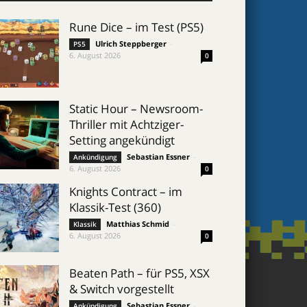
Rune Dice – im Test (PS5)
Ulrich Steppberger
-
PS5
6. August 2026
0
Static Hour – Newsroom-
Thriller mit Achtziger-
Setting angekündigt
Sebastian Essner
-
Ankündigung
6. August 2026
0
Knights Contract – im
Klassik-Test (360)
Matthias Schmid
-
Klassik
6. August 2026
0
Beaten Path – für PS5, XSX
& Switch vorgestellt
Sebastian Essner
-
Ankündigung