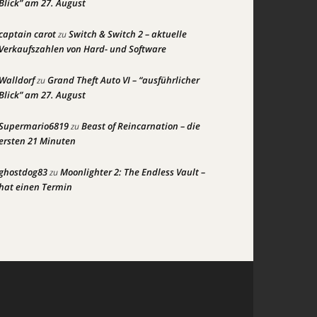
Blick” am 27. August
captain carot
Switch & Switch 2 – aktuelle
zu
Verkaufszahlen von Hard- und Software
Walldorf
Grand Theft Auto VI – “ausführlicher
zu
Blick” am 27. August
Supermario6819
Beast of Reincarnation – die
zu
ersten 21 Minuten
ghostdog83
Moonlighter 2: The Endless Vault –
zu
hat einen Termin