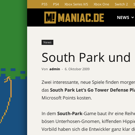
PS5
PS4
Xbox Series X/S
Xbox One
Switch 2
MANIAC.d
NEWS
News
South Park und 
Von
admin
-
6. Oktober 2009
Zwei interessante, neue Spiele finden morge
das
South Park Let’s Go Tower Defense Pl
Microsoft Points kosten.
In dem
South-Park
-Game baut ihr eine Reih
bösen Unterhosen-Gnomen, kiffenden Hippies
Vorbild haben sich die Entwickler ganz klar 