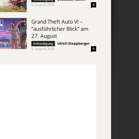
6. August 2026
0
Grand Theft Auto VI –
“ausführlicher Blick” am
27. August
Ulrich Steppberger
-
Ankündigung
6. August 2026
9