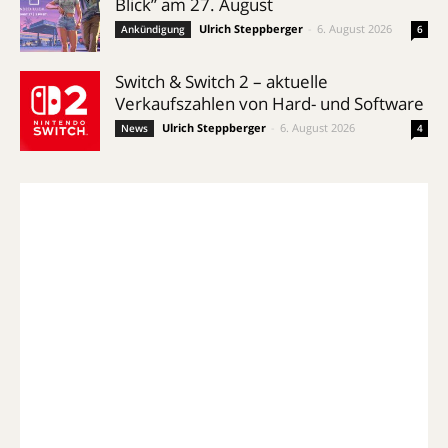
Blick” am 27. August
Ulrich Steppberger
-
6. August 2026
Ankündigung
6
Switch & Switch 2 – aktuelle
Verkaufszahlen von Hard- und Software
Ulrich Steppberger
-
6. August 2026
News
4