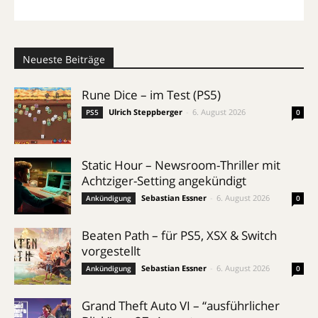
Neueste Beiträge
Rune Dice – im Test (PS5)
Ulrich Steppberger
-
6. August 2026
PS5
0
Static Hour – Newsroom-Thriller mit
Achtziger-Setting angekündigt
Sebastian Essner
-
6. August 2026
Ankündigung
0
Beaten Path – für PS5, XSX & Switch
vorgestellt
Sebastian Essner
-
6. August 2026
Ankündigung
0
Grand Theft Auto VI – “ausführlicher