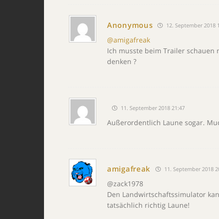
Anonymous
12. September 2018 
@amigafreak
Ich musste beim Trailer schauen 
denken ?
11. September 2018 21:47
Außerordentlich Laune sogar. Mud
amigafreak
11. September 2018 2
@zack1978
Den Landwirtschaftssimulator kan
tatsächlich richtig Laune!