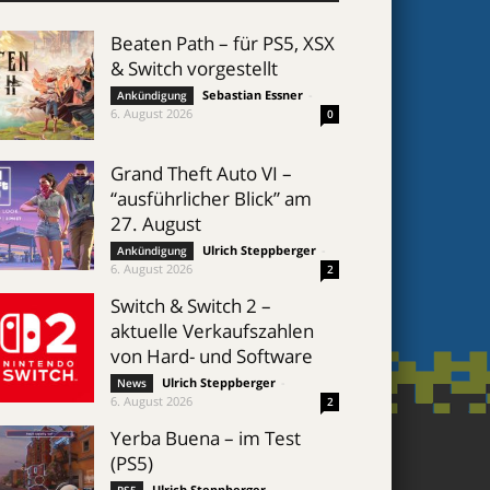
Beaten Path – für PS5, XSX
& Switch vorgestellt
Sebastian Essner
-
Ankündigung
6. August 2026
0
Grand Theft Auto VI –
“ausführlicher Blick” am
27. August
Ulrich Steppberger
-
Ankündigung
6. August 2026
2
Switch & Switch 2 –
aktuelle Verkaufszahlen
von Hard- und Software
Ulrich Steppberger
-
News
6. August 2026
2
Yerba Buena – im Test
(PS5)
Ulrich Steppberger
-