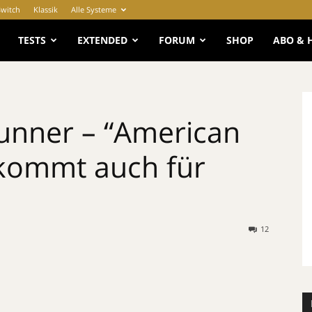
Switch
Klassik
Alle Systeme
e
TESTS
EXTENDED
FORUM
SHOP
ABO & 
unner – “American
 kommt auch für
12