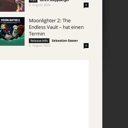
PS5
6. August 2026
0
Moonlighter 2: The
Endless Vault – hat einen
Termin
Sebastian Essner
-
Release-Info
6. August 2026
0