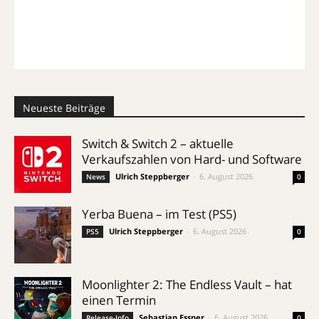
Neueste Beiträge
Switch & Switch 2 – aktuelle
Verkaufszahlen von Hard- und Software
Ulrich Steppberger
-
6. August 2026
News
0
Yerba Buena – im Test (PS5)
Ulrich Steppberger
-
6. August 2026
PS5
0
Moonlighter 2: The Endless Vault – hat
einen Termin
Sebastian Essner
-
6. August 2026
Release-Info
0