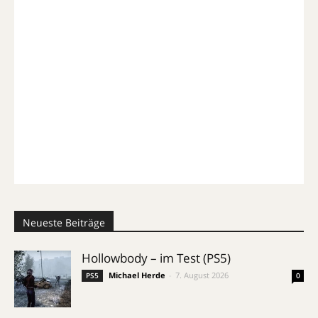
Neueste Beiträge
Hollowbody – im Test (PS5)
Michael Herde
-
7. August 2026
PS5
0