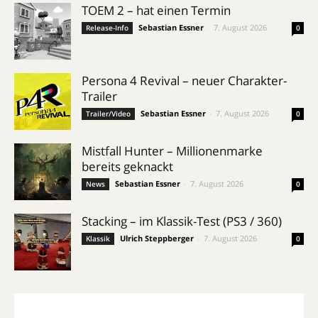
TOEM 2 – hat einen Termin
Sebastian Essner
-
7. August 2026
Release-Info
0
Persona 4 Revival – neuer Charakter-
Trailer
Sebastian Essner
-
7. August 2026
Trailer/Video
0
Mistfall Hunter – Millionenmarke
bereits geknackt
Sebastian Essner
-
7. August 2026
News
0
Stacking – im Klassik-Test (PS3 / 360)
Ulrich Steppberger
-
7. August 2026
Klassik
0