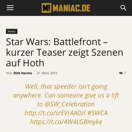
News
Star Wars: Battlefront –
kurzer Teaser zeigt Szenen
auf Hoth
Von
Dirk Harms
-
27. März 2015
7
Well, that speeder isn’t going
anywhere. Can someone give us a lift
to
@SW_Celebration
http://t.co/srEVrAA0zl
#SWCA
https://t.co/4W4LG8myke