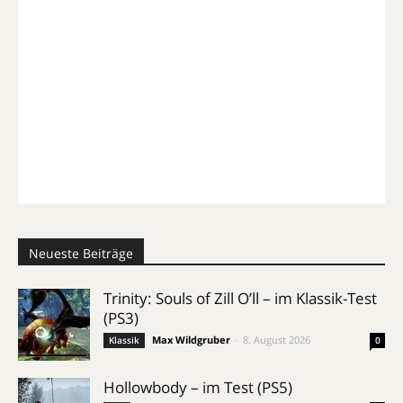
Neueste Beiträge
Trinity: Souls of Zill O’ll – im Klassik-Test
(PS3)
Max Wildgruber
-
8. August 2026
Klassik
0
Hollowbody – im Test (PS5)