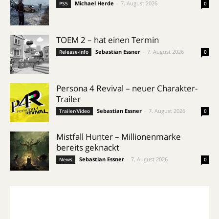
Michael Herde
-
7. August 2026
PS5
0
TOEM 2 – hat einen Termin
Sebastian Essner
-
7. August 2026
Release-Info
0
Persona 4 Revival – neuer Charakter-
Trailer
Sebastian Essner
-
7. August 2026
Trailer/Video
0
Mistfall Hunter – Millionenmarke
bereits geknackt
Sebastian Essner
-
7. August 2026
News
0