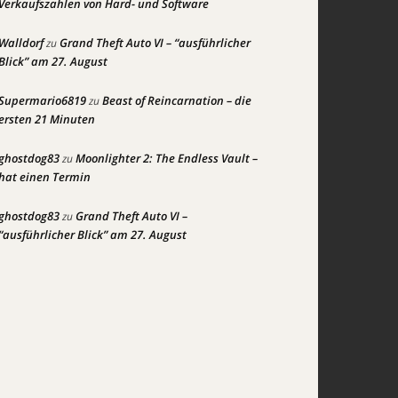
Verkaufszahlen von Hard- und Software
Walldorf
Grand Theft Auto VI – “ausführlicher
zu
Blick” am 27. August
Supermario6819
Beast of Reincarnation – die
zu
ersten 21 Minuten
ghostdog83
Moonlighter 2: The Endless Vault –
zu
hat einen Termin
ghostdog83
Grand Theft Auto VI –
zu
“ausführlicher Blick” am 27. August