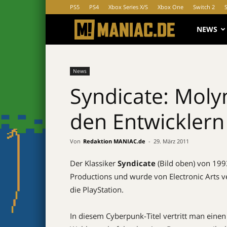
PS5
PS4
Xbox Series X/S
Xbox One
Switch 2
MANIAC.d
NEWS
News
Syndicate: Mol
den Entwicklern
Von
Redaktion MANIAC.de
-
29. März 2011
Der Klassiker
Syndicate
(Bild oben) von 1993
Productions und wurde von Electronic Arts ve
die PlayStation.
In diesem Cyberpunk-Titel vertritt man eine