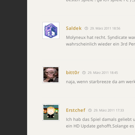
Saldek
29. März 2011 18:56
Molyneux hat recht. Syndicate wa
wahrscheinlich wieder ein 3rd P
bitt0r
29. März 2011 18:45
naja, wenn starbreeze da am werk 
Erstchef
29. März 2011 17:33
Ich hab das Spiel damals geliebt
ein HD Update gehofft.Solange es k