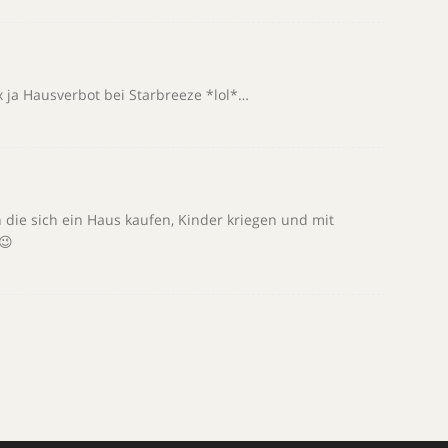
 ja Hausverbot bei Starbreeze *lol*…
n die sich ein Haus kaufen, Kinder kriegen und mit
😉