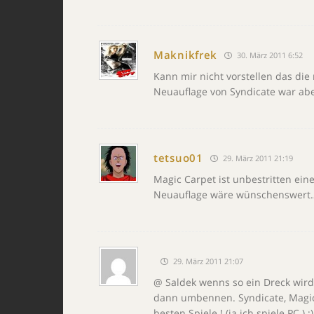
Maknikfrek
30. März 2011 6:52
Kann mir nicht vorstellen das di
Neuauflage von Syndicate war ab
tetsuo01
29. März 2011 21:19
Magic Carpet ist unbestritten ein
Neuauflage wäre wünschenswert
29. März 2011 21:07
@ Saldek wenns so ein Dreck wird
dann umbennen. Syndicate, Magic
besten Spiele ! (ja ich spiele PC ) ;)