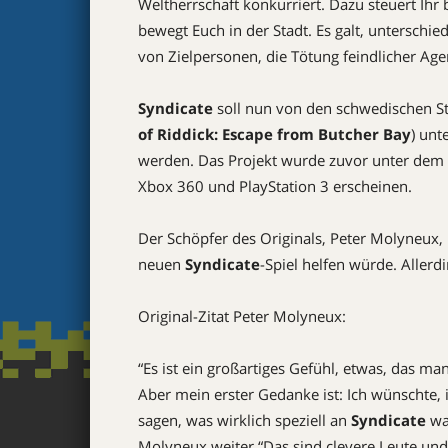
Weltherrschaft konkurriert. Dazu steuert Ihr
bewegt Euch in der Stadt. Es galt, unterschied
von Zielpersonen, die Tötung feindlicher Ag
Syndicate
soll nun von den schwedischen St
of Riddick: Escape from Butcher Bay
) unt
werden. Das Projekt wurde zuvor unter dem Ar
Xbox 360 und PlayStation 3 erscheinen.
Der Schöpfer des Originals, Peter Molyneux, 
neuen
Syndicate
-Spiel helfen würde. Allerd
Original-Zitat Peter Molyneux:
“Es ist ein großartiges Gefühl, etwas, das ma
Aber mein erster Gedanke ist: Ich wünschte,
sagen, was wirklich speziell an
Syndicate
war
Molyneux weiter “Das sind clevere Leute und