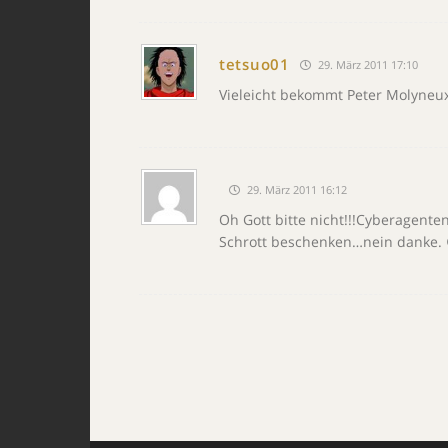
tetsuo01
29. März 2011 17:10
Vieleicht bekommt Peter Molyneux
29. März 2011 16:12
Oh Gott bitte nicht!!!Cyberagente
Schrott beschenken…nein danke. 