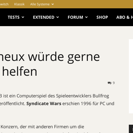
Switch
Klassik
Alle Systeme
e
TESTS
EXTENDED
FORUM
SHOP
ABO & 
yneux würde gerne
 helfen
9
 ist ein Computerspiel des Spieleentwicklers Bullfrog
röffentlicht.
Syndicate Wars
erschien 1996 für PC und
n Konzern, der mit anderen Firmen um die