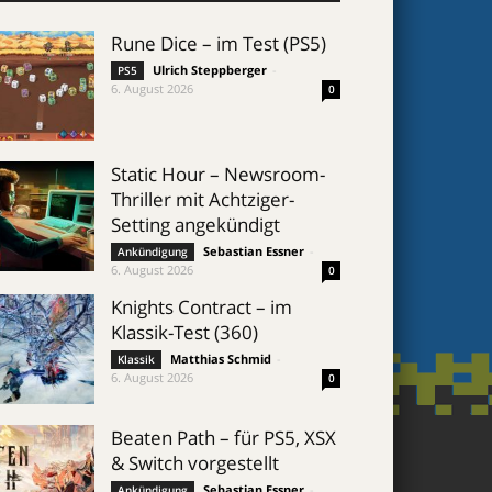
Rune Dice – im Test (PS5)
Ulrich Steppberger
-
PS5
6. August 2026
0
Static Hour – Newsroom-
Thriller mit Achtziger-
Setting angekündigt
Sebastian Essner
-
Ankündigung
6. August 2026
0
Knights Contract – im
Klassik-Test (360)
Matthias Schmid
-
Klassik
6. August 2026
0
Beaten Path – für PS5, XSX
& Switch vorgestellt
Sebastian Essner
-
Ankündigung