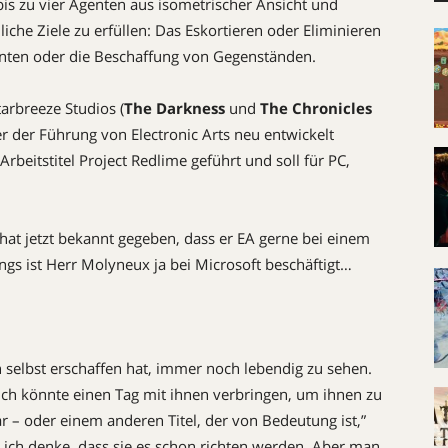
 bis zu vier Agenten aus isometrischer Ansicht und
liche Ziele zu erfüllen: Das Eskortieren oder Eliminieren
enten oder die Beschaffung von Gegenständen.
arbreeze Studios (
The Darkness
und
The Chronicles
er der Führung von Electronic Arts neu entwickelt
beitstitel Project Redlime geführt und soll für PC,
hat jetzt bekannt gegeben, dass er EA gerne bei einem
ings ist Herr Molyneux ja bei Microsoft beschäftigt…
n selbst erschaffen hat, immer noch lebendig zu sehen.
 ich könnte einen Tag mit ihnen verbringen, um ihnen zu
 – oder einem anderen Titel, der von Bedeutung ist,”
 ich denke, dass sie es schon richten werden. Aber man