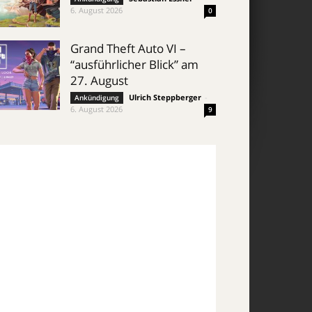
6. August 2026
0
Grand Theft Auto VI –
“ausführlicher Blick” am
27. August
Ulrich Steppberger
-
Ankündigung
6. August 2026
9